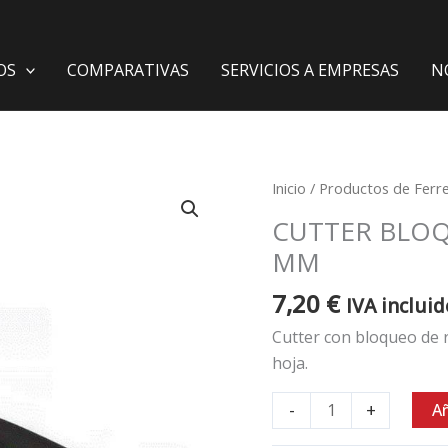
OS
COMPARATIVAS
SERVICIOS A EMPRESAS
N
Cutter
Inicio
/
Productos de Ferre
bloqueo
CUTTER BLOQ
rueda
MM
PROFER
TOP
7,20
€
IVA incluid
25
Cutter con bloqueo de
MM
hoja.
cantidad
-
+
Añ