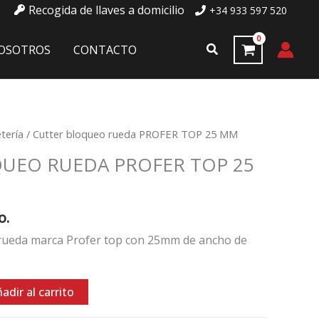
Recogida de llaves a domicilio
+34 933 597 520
PROFER
TOP
Buscar
OSOTROS
CONTACTO
25
MM
cantidad
tería
/ Cutter bloqueo rueda PROFER TOP 25 MM
UEO RUEDA PROFER TOP 25
o.
 rueda marca Profer top con 25mm de ancho de
adir al carrito