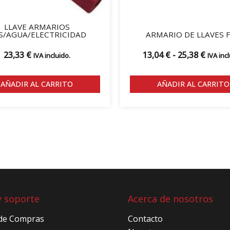
LLAVE ARMARIOS
S/AGUA/ELECTRICIDAD
ARMARIO DE LLAVES F
23,33
€
13,04
€
-
25,38
€
IVA incluido.
IVA incl
AÑADIR AL CARRITO
AÑADIR AL CARRITO
y soporte
Acerca de nosotros
 de Compras
Contacto