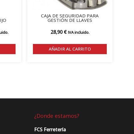
la
página
CAJA DE SEGURIDAD PARA
de
IJO
GESTIÓN DE LLAVES
producto
28,90
€
uido.
IVA incluido.
AÑADIR AL CARRITO
¿Donde estamos?
FCS Ferretería