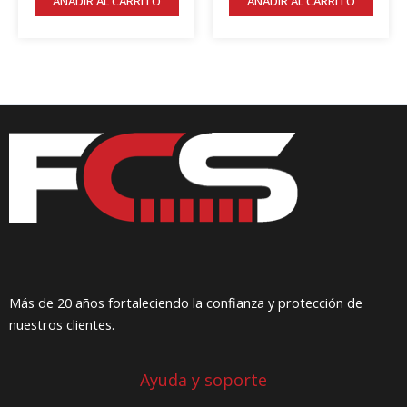
AÑADIR AL CARRITO
AÑADIR AL CARRITO
prod
Más de 20 años fortaleciendo la confianza y protección de
nuestros clientes.
Ayuda y soporte