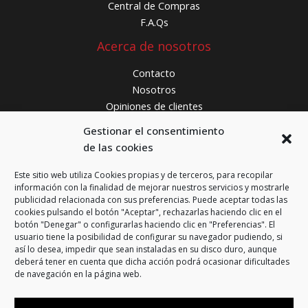
Central de Compras
F.A.Qs
Acerca de nosotros
Contacto
Nosotros
Opiniones de clientes
¿Donde estamos?
Gestionar el consentimiento
de las cookies
FCS Ferretería
Carrer de Bunyola, 16
Este sitio web utiliza Cookies propias y de terceros, para recopilar
información con la finalidad de mejorar nuestros servicios y mostrarle
08016 Barcelona
publicidad relacionada con sus preferencias. Puede aceptar todas las
cookies pulsando el botón "Aceptar", rechazarlas haciendo clic en el
Teléfono:
933 59 75 20
botón "Denegar" o configurarlas haciendo clic en "Preferencias". El
usuario tiene la posibilidad de configurar su navegador pudiendo, si
WhatsApp:
644 60 75 20
así lo desea, impedir que sean instaladas en su disco duro, aunque
online@fcssoluciones.com
deberá tener en cuenta que dicha acción podrá ocasionar dificultades
de navegación en la página web.