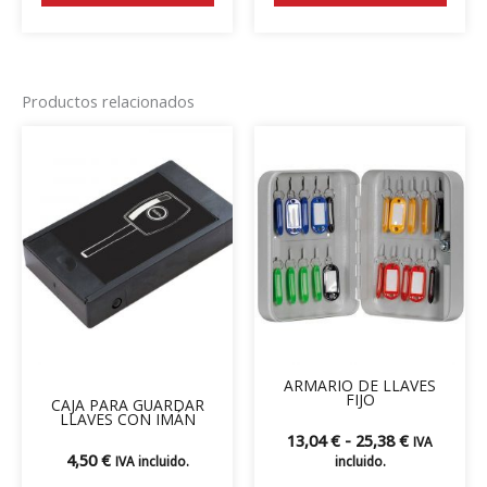
Productos relacionados
Rango
Este
de
prod
precios:
tiene
desde
13,04 €
múlti
hasta
varian
25,38 €
Las
opcio
se
pued
elegir
ARMARIO DE LLAVES
en
FIJO
CAJA PARA GUARDAR
LLAVES CON IMÁN
la
13,04
€
-
25,38
€
IVA
págin
4,50
€
IVA incluido.
incluido.
de