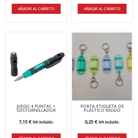
prod
AÑADIR AL CARRITO
AÑADIR AL CARRITO
Este
prod
tiene
múlti
varian
Las
opcio
se
pued
elegir
JUEGO 4 PUNTAS +
PORTA ETIQUETA DE
en
DESTORNILLADOR
PLÁSTICO RÍGIDO
la
7,15
€
0,25
€
IVA incluido.
IVA incluido.
págin
de