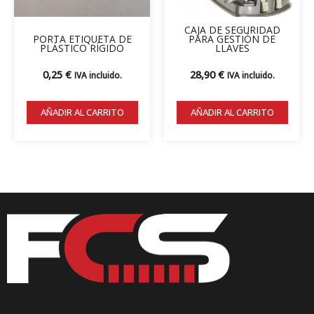
pueden
elegir
CAJA DE SEGURIDAD
en
PORTA ETIQUETA DE
PARA GESTIÓN DE
PLÁSTICO RÍGIDO
LLAVES
la
página
0,25
€
28,90
€
IVA incluido.
IVA incluido.
de
producto
AÑADIR AL CARRITO
AÑADIR AL CARRITO