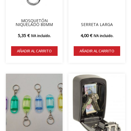
MOSQUETÓN
NIQUELADO 80MM
SERRETA LARGA
5,35
€
4,00
€
IVA incluido.
IVA incluido.
AÑADIR AL CARRITO
AÑADIR AL CARRITO
Este
producto
tiene
múltiples
variantes.
Las
opciones
se