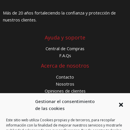
Más de 20 años fortaleciendo la confianza y protección de
nuestros clientes.
Ayuda y soporte
Central de Compras
F.A.Qs
Acerca de nosotros
Contacto
Nosotros
Opiniones de clientes
¿Donde estamos?
Gestionar el consentimiento
de las cookies
FCS Ferretería
Carrer de Bunyola, 16
Este sitio web utiliza Cookies propias y de terceros, para recopilar
información con la finalidad de mejorar nuestros servicios y mostrarle
08016 Barcelona