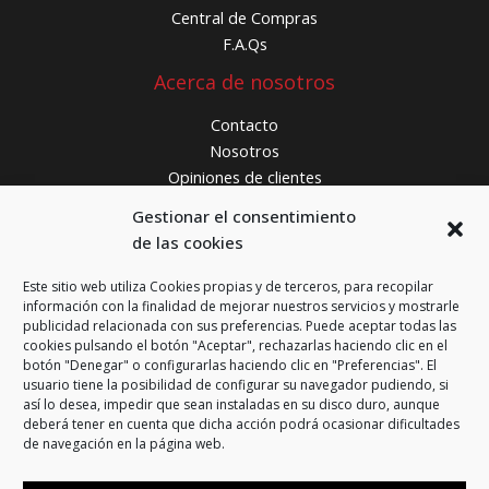
Central de Compras
F.A.Qs
Acerca de nosotros
Contacto
Nosotros
Opiniones de clientes
¿Donde estamos?
Gestionar el consentimiento
de las cookies
FCS Ferretería
Carrer de Bunyola, 16
Este sitio web utiliza Cookies propias y de terceros, para recopilar
información con la finalidad de mejorar nuestros servicios y mostrarle
08016 Barcelona
publicidad relacionada con sus preferencias. Puede aceptar todas las
cookies pulsando el botón "Aceptar", rechazarlas haciendo clic en el
Teléfono:
933 59 75 20
botón "Denegar" o configurarlas haciendo clic en "Preferencias". El
usuario tiene la posibilidad de configurar su navegador pudiendo, si
WhatsApp:
644 60 75 20
así lo desea, impedir que sean instaladas en su disco duro, aunque
online@fcssoluciones.com
deberá tener en cuenta que dicha acción podrá ocasionar dificultades
de navegación en la página web.