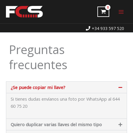
Ir
al
contenido
+34 933 597 520
Preguntas
frecuentes
¿Se puede copiar mi llave?
Si tienes dudas envíanos una foto por WhatsApp al 644
60 75 20
Quiero duplicar varias llaves del mismo tipo