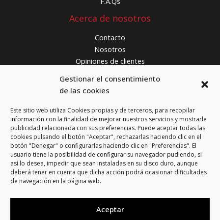
F.A.Qs
Acerca de nosotros
Contacto
Nosotros
Opiniones de clientes
¿Donde estamos?
Gestionar el consentimiento
de las cookies
FCS Ferretería
Carrer de Bunyola, 16
Este sitio web utiliza Cookies propias y de terceros, para recopilar
información con la finalidad de mejorar nuestros servicios y mostrarle
08016 Barcelona
publicidad relacionada con sus preferencias. Puede aceptar todas las
cookies pulsando el botón "Aceptar", rechazarlas haciendo clic en el
Teléfono:
933 59 75 20
botón "Denegar" o configurarlas haciendo clic en "Preferencias". El
usuario tiene la posibilidad de configurar su navegador pudiendo, si
WhatsApp:
644 60 75 20
así lo desea, impedir que sean instaladas en su disco duro, aunque
online@fcssoluciones.com
deberá tener en cuenta que dicha acción podrá ocasionar dificultades
de navegación en la página web.
Aceptar
Aviso legal