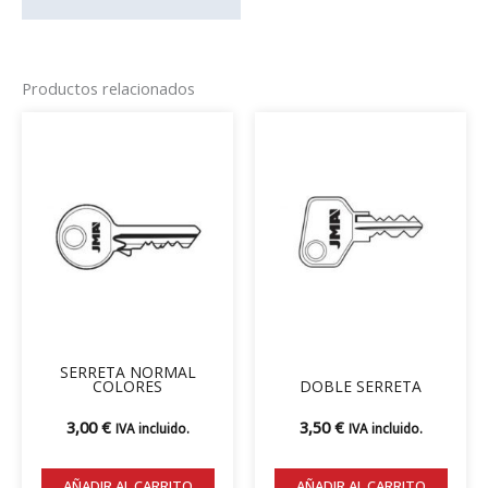
Productos relacionados
Este
producto
tiene
múltiples
variantes.
Las
opciones
se
pueden
elegir
SERRETA NORMAL
en
COLORES
DOBLE SERRETA
la
3,00
€
3,50
€
IVA incluido.
IVA incluido.
página
de
AÑADIR AL CARRITO
AÑADIR AL CARRITO